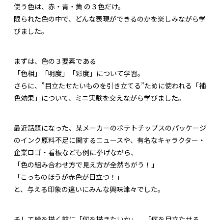
使う色は、赤・青・黄 の３色だけ。
限られた色の中で、どんな表現ができるのかを楽しみながら学
びました。
まずは、色の３要素である
「色相」「明度」「彩度」について学習。
さらに、”目立たせたいものを引き立てる”ために使われる「補
色効果」について、ミニ実験を交えながら学びました。
最近話題になった、某メーカーのポテトチップスのパッケージ
のインク原料不足に関するニュースや、有名なキャラクター・
企業ロゴ・看板なども例に挙げながら、
「色の組み合わせ方で見え方が全然ちがう！」
「こっちのほうが赤色が目立つ！」
と、与える印象の違いにみんな興味津々でした。
そして絵を描く前に「何を描きたいか」、「何を目立たせる