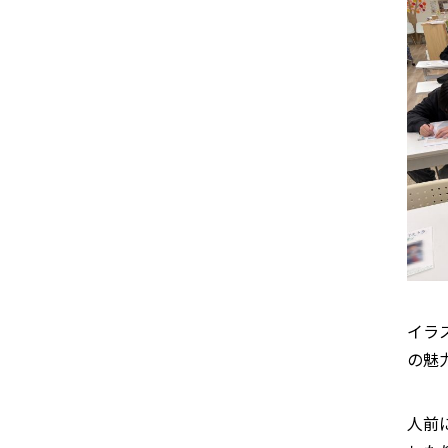
イラ
の魅
人前