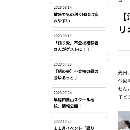
日
2023.08.14
【
敏感で気の利くHSCは疲
れやすい
リ
2023.09.19
「語り愛」不登校経験者
さんがゲストに！！
2023.07.29
【親の会】不登校の親の
先日
会ゆるっと♪
今回
せん
2023.07.24
子ど
早稲田自由スクール柏
校、情報公開！
2023.10.20
１１月イベント「語り