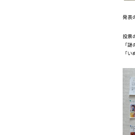
発表
投票
「謎
「い