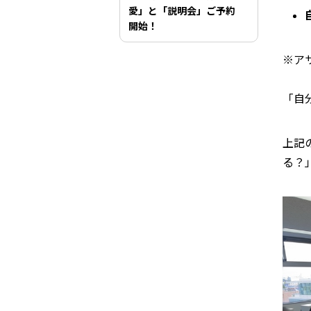
愛」と「説明会」ご予約
開始！
※ア
「自
上記
る？