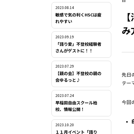
日
2023.08.14
【
敏感で気の利くHSCは疲
れやすい
み
2023.09.19
「語り愛」不登校経験者
さんがゲストに！！
2023.07.29
【親の会】不登校の親の
先日
会ゆるっと♪
テー
2023.07.24
今回
早稲田自由スクール柏
校、情報公開！
2023.10.20
１１月イベント「語り