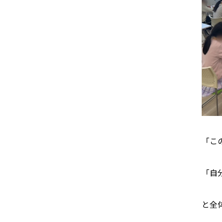
「こ
「自
と全