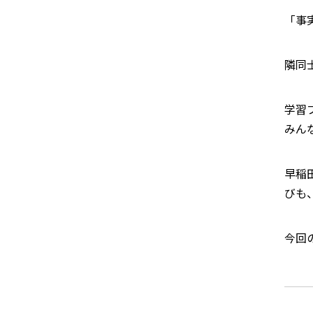
「事
隣同
学習
みん
早稲
びも
今回